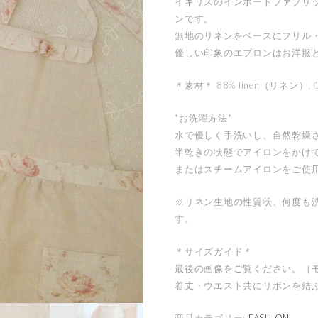
イギリスのインポートファブリック
ンです。
無地のリネンをベースにフリル
優しい印象のエプロンはお洋服
＊素材＊ 88% linen（リネン）, 
*お洗濯方法*
水で優しく手洗いし、自然乾燥
半乾きの状態でアイロンをかけ
またはスチームアイロンをご使
※リネン生地の性質状、何度も
す。
＊サイズガイド＊
最後の画像をご覧ください。（モ
着丈・ウエスト共にリボンを結