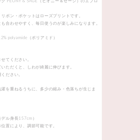
 PEONY & SAGE（ピオニー＆セージ）のエプロ
・リボン・ポケットはローズプリントです。
とも合わせやすく、毎日使うのが楽しみになります。
12% polyamide（ポリアミド）
させてください。
ていただくと、しわが綺麗に伸びます。
用ください。
洗濯を重ねるうちに、多少の縮み・色落ちが生じま
デル身長157cm）
ぶ位置により、調節可能です。