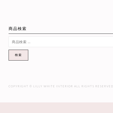
商品検索
検索
COPYRIGHT © LILLY WHITE INTERIOR ALL RIGHTS RESERVED