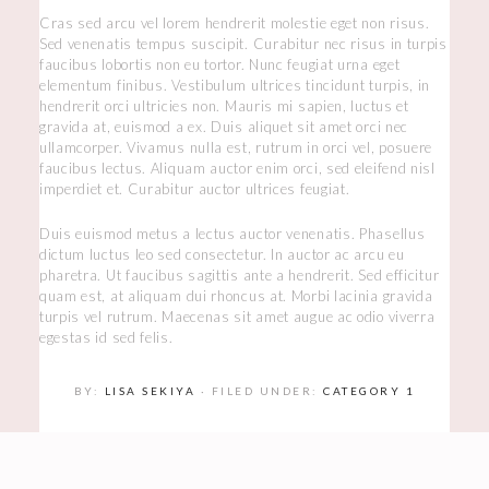
Cras sed arcu vel lorem hendrerit molestie eget non risus.
Sed venenatis tempus suscipit. Curabitur nec risus in turpis
faucibus lobortis non eu tortor. Nunc feugiat urna eget
elementum finibus. Vestibulum ultrices tincidunt turpis, in
hendrerit orci ultricies non. Mauris mi sapien, luctus et
gravida at, euismod a ex. Duis aliquet sit amet orci nec
ullamcorper. Vivamus nulla est, rutrum in orci vel, posuere
faucibus lectus. Aliquam auctor enim orci, sed eleifend nisl
imperdiet et. Curabitur auctor ultrices feugiat.
Duis euismod metus a lectus auctor venenatis. Phasellus
dictum luctus leo sed consectetur. In auctor ac arcu eu
pharetra. Ut faucibus sagittis ante a hendrerit. Sed efficitur
quam est, at aliquam dui rhoncus at. Morbi lacinia gravida
turpis vel rutrum. Maecenas sit amet augue ac odio viverra
egestas id sed felis.
BY:
LISA SEKIYA
· FILED UNDER:
CATEGORY 1