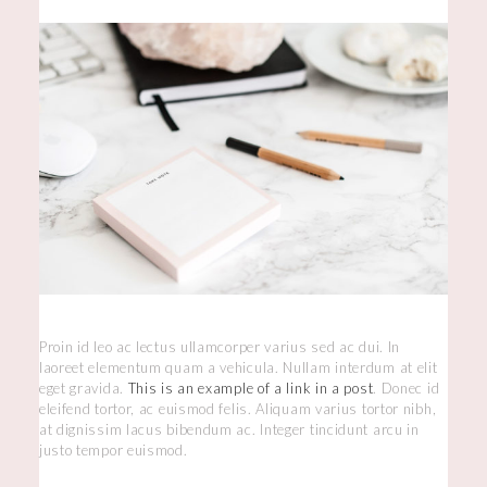
Proin id leo ac lectus ullamcorper varius sed ac dui. In
laoreet elementum quam a vehicula. Nullam interdum at elit
eget gravida.
This is an example of a link in a post
. Donec id
eleifend tortor, ac euismod felis. Aliquam varius tortor nibh,
at dignissim lacus bibendum ac. Integer tincidunt arcu in
justo tempor euismod.