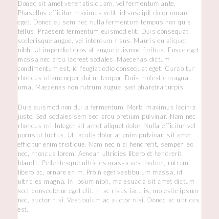
Donec sit amet venenatis quam, vel fermentum ante.
Phasellus efficitur maximus velit, id suscipit dolor ornare
eget. Donec eu sem nec nulla fermentum tempus non quis
tellus. Praesent fermentum euismod elit. Duis consequat
scelerisque augue, vel interdum risus. Mauris eu aliquet
nibh. Ut imperdiet eros at augue euismod finibus. Fusce eget
massa nec arcu laoreet sodales. Maecenas dictum
condimentum est, id feugiat odio consequat eget. Curabitur
rhoncus ullamcorper dui ut tempor. Duis molestie magna
urna. Maecenas non rutrum augue, sed pharetra turpis.
Duis euismod non dui a fermentum. Morbi maximus lacinia
justo. Sed sodales sem sed arcu pretium pulvinar. Nam nec
rhoncus mi. Integer sit amet aliquet dolor. Nulla efficitur vel
purus ut luctus. Ut iaculis dolor at enim pulvinar, sit amet
efficitur enim tristique. Nam nec nisl hendrerit, semper leo
nec, rhoncus lorem. Aenean ultricies libero et hendrerit
blandit. Pellentesque ultricies massa vestibulum, rutrum
libero ac, ornare enim. Proin eget vestibulum massa, id
ultricies magna. In ipsum nibh, malesuada sit amet dictum
sed, consectetur eget elit. In ac risus iaculis, molestie ipsum
nec, auctor nisi. Vestibulum ac auctor nisi. Donec ac ultrices
est.