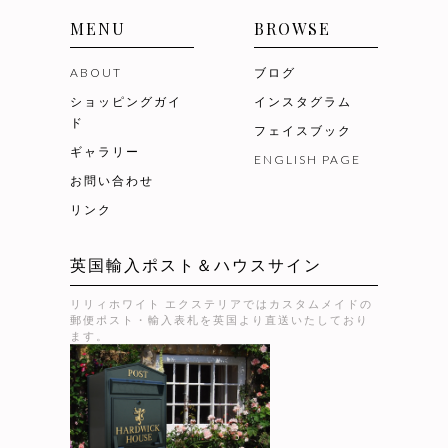
MENU
BROWSE
ABOUT
ブログ
ショッピングガイ
インスタグラム
ド
フェイスブック
ギャラリー
ENGLISH PAGE
お問い合わせ
リンク
英国輸入ポスト＆ハウスサイン
リリィホワイト エクステリアではカスタムメイドの
郵便ポスト・輸入表札を英国より直送いたしており
ます。