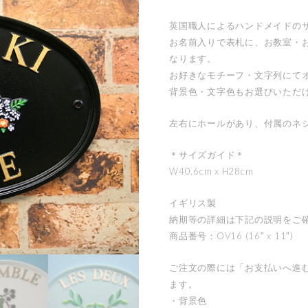
英国職人によるハンドメイドの
お名前入りで表札に、お教室・
なります。
お好きなモチーフ・文字列にて
背景色・文字色もお選びいただ
左右にホールがあり、付属のネ
＊サイズガイド＊
W40.6cm x H28cm
イギリス製
納期等の詳細は下記の説明をご
商品番号：OV16 (16″ x 11″)
ご注文の際には「お支払いへ進
ます。
・背景色